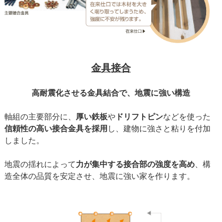
金具接合
高耐震化させる金具結合で、地震に強い構造
軸組の主要部分に、
厚い鉄板
や
ドリフトピン
などを使った
信頼性の高い接合金具を採用
し、建物に強さと粘りを付加
しました。
地震の揺れによって
力が集中する接合部の強度を高め
、構
造全体の品質を安定させ、地震に強い家を作ります。