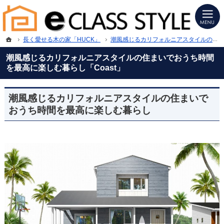
プロの目線からご提案。福岡市・筑紫野市・春日市・大野城市・小郡市の注文住宅
福岡市・筑紫野市・春日市・大野城市・小郡市の新築・注文住宅・新築戸建てを手
ホーム
長く愛せる木の家「HUCK」
潮風感じるカリフォルニアスタイルの住まいでおうち時間を最高に楽しむ暮らし「Coast」
潮風感じるカリフォルニアスタイルの住まいでおうち時間
を最高に楽しむ暮らし「Coast」
潮風感じるカリフォルニアスタイルの住まいで
おうち時間を最高に楽しむ暮らし