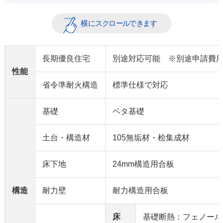
長期優良住宅
別途対応可能 ※別途申請費
性能
省令準耐火構造
標準仕様で対応
基礎
ベタ基礎
土台・構造材
105無垢材・桧集成材
床下地
24mm構造用合板
構造
耐力壁
耐力構造用合板
床
基礎断熱：フェノール