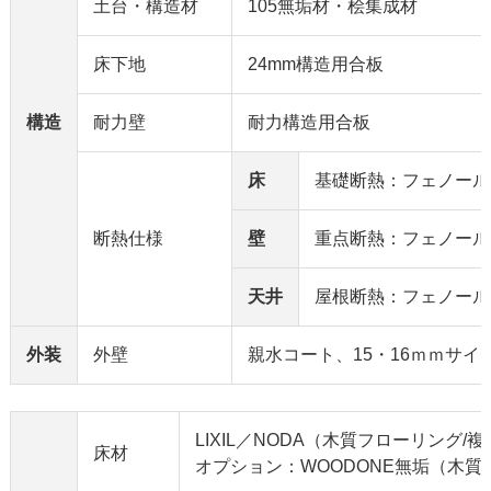
土台・構造材
105無垢材・桧集成材
床下地
24mm構造用合板
構造
耐力壁
耐力構造用合板
床
基礎断熱：フェノール
断熱仕様
壁
重点断熱：フェノール
天井
屋根断熱：フェノール
外装
外壁
親水コート、15・16ｍｍサイ
LIXIL／NODA（木質フローリング/
床材
オプション：WOODONE無垢（木質