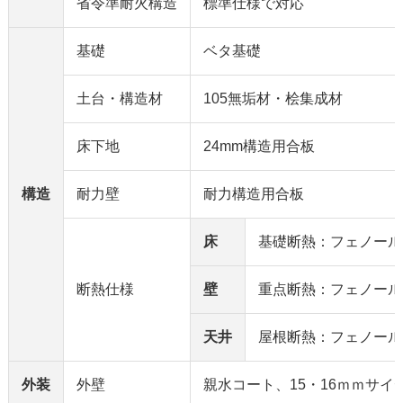
省令準耐火構造
標準仕様で対応
基礎
ベタ基礎
土台・構造材
105無垢材・桧集成材
床下地
24mm構造用合板
構造
耐力壁
耐力構造用合板
床
基礎断熱：フェノール
断熱仕様
壁
重点断熱：フェノール
天井
屋根断熱：フェノール
外装
外壁
親水コート、15・16ｍｍサイ