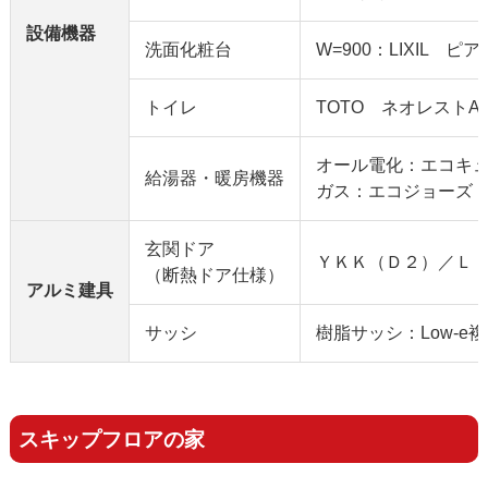
設備機器
洗面化粧台
W=900：LIXIL ピ
トイレ
TOTO ネオレストA
オール電化：エコキ
給湯器・暖房機器
ガス：エコジョーズ
玄関ドア
ＹＫＫ（Ｄ２）／Ｌ
（断熱ドア仕様）
アルミ建具
サッシ
樹脂サッシ：Low-e
スキップフロアの家