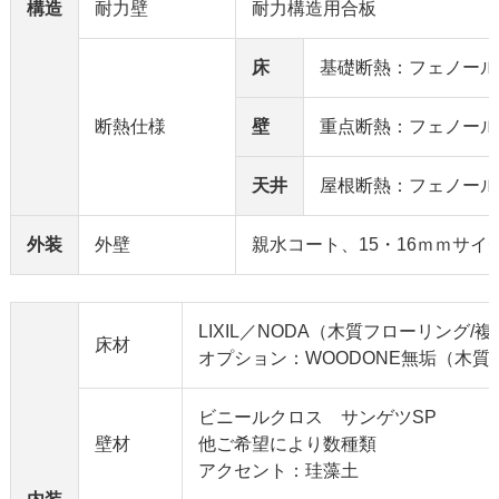
構造
耐力壁
耐力構造用合板
床
基礎断熱：フェノール
断熱仕様
壁
重点断熱：フェノール
天井
屋根断熱：フェノール
外装
外壁
親水コート、15・16ｍｍサイ
LIXIL／NODA（木質フローリング/
床材
オプション：WOODONE無垢（木質
ビニールクロス サンゲツSP
壁材
他ご希望により数種類
アクセント：珪藻土